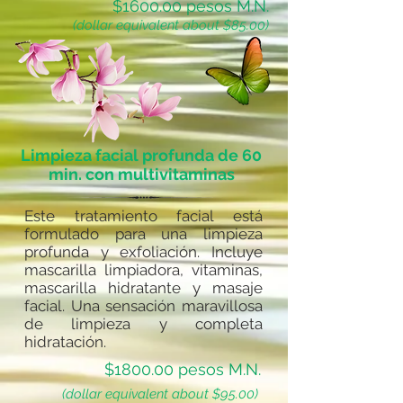
$1600.00 pesos M.N.
(dollar equivalent about $85.00)
Limpieza facial profunda de 60
min. con multivitaminas
Este tratamiento facial está
formulado para una limpieza
profunda y exfoliación. Incluye
mascarilla limpiadora, vitaminas,
mascarilla hidratante y masaje
facial. Una sensación maravillosa
de limpieza y completa
hidratación.
$1800.00 pesos M.N.
(dollar equivalent about $95.00)