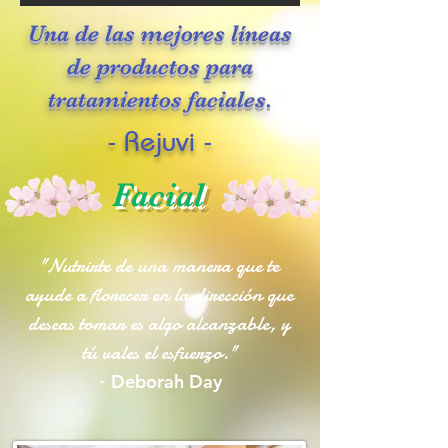
Una de las mejores líneas
de productos para
tratamientos faciales.
- Rejuvi -
Facial
"Nutrirte de una manera que te
ayude a florecer en la dirección que
deseas tomar es algo alcanzable, y
tú vales el esfuerzo."
–
Deborah Day